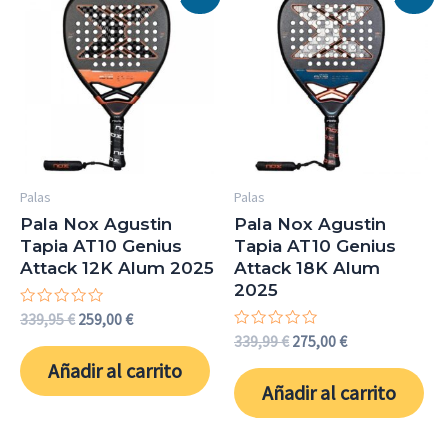
Palas
Palas
Pala Nox Agustin
Pala Nox Agustin
Tapia AT10 Genius
Tapia AT10 Genius
Attack 12K Alum 2025
Attack 18K Alum
2025
Valorado
El
El
339,95
€
259,00
€
con
precio
precio
Valorado
El
El
339,99
€
275,00
€
0
con
original
actual
precio
precio
de
Añadir al carrito
0
5
era:
es:
original
actual
de
Añadir al carrito
339,95 €.
259,00 €.
5
era:
es:
339,99 €.
275,00 €.