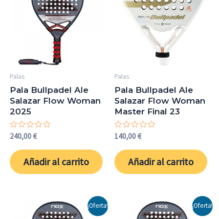
Palas
Palas
Pala Bullpadel Ale
Pala Bullpadel Ale
Salazar Flow Woman
Salazar Flow Woman
2025
Master Final 23
Valorado
Valorado
240,00
€
140,00
€
con
con
0
0
de
de
Añadir al carrito
Añadir al carrito
5
5
¡Oferta!
¡Oferta!