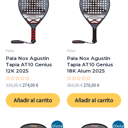
Palas
Palas
Pala Nox Agustin
Pala Nox Agustin
Tapia AT10 Genius
Tapia AT10 Genius
12K 2025
18K Alum 2025
Valorado
El
El
Valorado
El
El
339,95
€
274,00
€
359,95
€
270,00
€
con
con
precio
precio
precio
precio
0
0
original
actual
original
actual
de
de
Añadir al carrito
Añadir al carrito
5
5
era:
es:
era:
es:
339,95 €.
274,00 €.
359,95 €.
270,00 €.
¡Oferta!
¡Oferta!