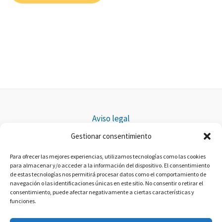
Aviso legal
Política de privacidad
Gestionar consentimiento
Política de cookies
Para ofrecer las mejores experiencias, utilizamos tecnologías como las cookies
Accesibilidad
para almacenar y/o acceder a la información del dispositivo. El consentimiento
de estas tecnologías nos permitirá procesar datos como el comportamiento de
navegación o las identificaciones únicas en este sitio. No consentir o retirar el
consentimiento, puede afectar negativamente a ciertas características y
funciones.