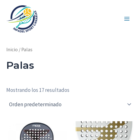
Ir
al
contenido
Main
Men
Inicio
/ Palas
Palas
Mostrando los 17 resultados